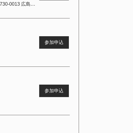
Butterfly Jewel 広島店【バタフライジュエル広島店】, 日本、〒730-0013 広島県広島市中区八丁堀３−８ ハイネス白峰 402
参加申込
参加申込