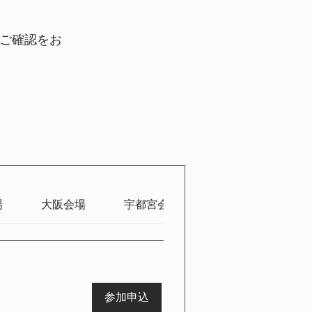
。
ご確認をお
場
大阪会場
宇都宮会場
岡山会場
参加申込