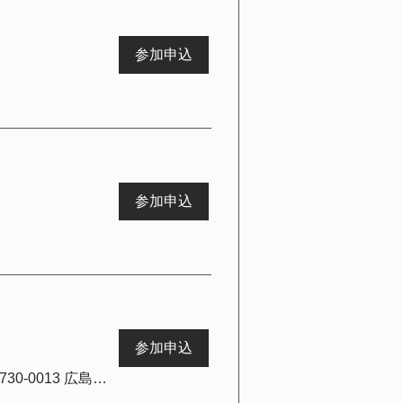
参加申込
参加申込
参加申込
Butterfly Jewel 広島店【バタフライジュエル広島店】, 日本、〒730-0013 広島県広島市中区八丁堀３−８ ハイネス白峰 402