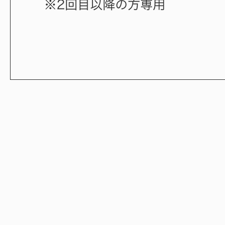
LEDマツエク商材専門店
m
Lashes by .com
​ ラッシュバイドットコム
L
営業時間 平日10:00～18:00
（土日祝日・夏季休暇・冬期休暇を除く）
L