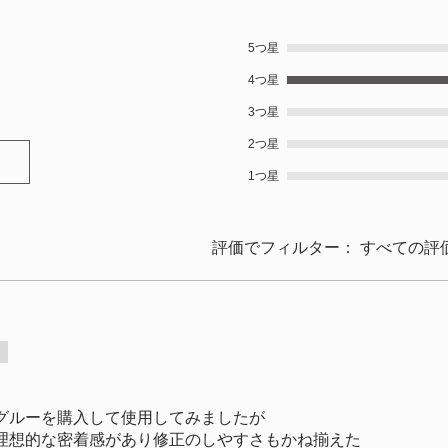
5つ星
ます。
4つ星
3つ星
2つ星
1つ星
評価でフィルター：
すべての評
います。
グルーを購入して使用してみましたが
理想的な密着感があり修正のしやすさもかね揃えた