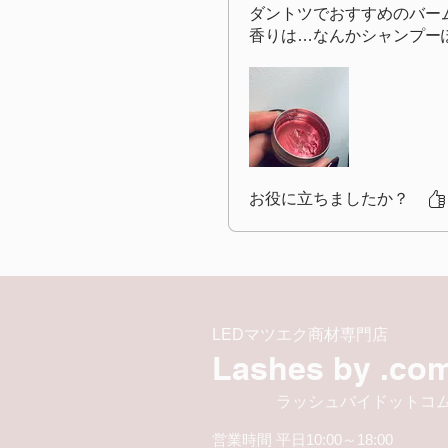
ダントツでおすすめのバー
香りは…なんかシャンプー
お役に立ちましたか？
LEDマツエク商材専門店
Lashes by .co
​ ラッシュバイドットコ
営業時間 平日10:00～18:00