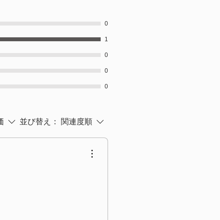
0
1
0
0
0
価
並び替え：
関連度順