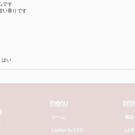
ムです
ぽい香りです
はい
menu
pro
m
ホーム
商品
ム
Lashes by LED
LE