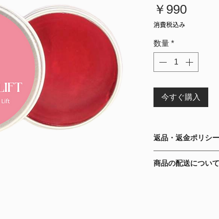
価
￥990
格
消費税込み
数量
*
今すぐ購入
返品・返金ポリシ
お客様都合による
商品の配送につい
返金の際には、払
返金いたします。
台風等で遅延する
さいませ。
１万円以上購入で