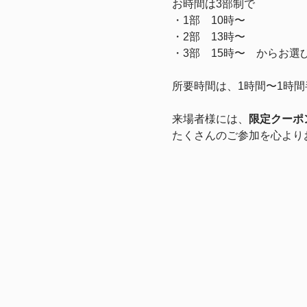
お時間は3部制で
・1部　10時〜
・2部　13時〜　
・3部　15時〜　からお選
所要時間は、1時間〜1時
来場者様には、
限定クーポ
たくさんのご参加を心より