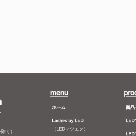
menu
pro
m
ホーム
商品
ム
Lashes by LED
LE
（LEDマツエク）
を除く）
LE