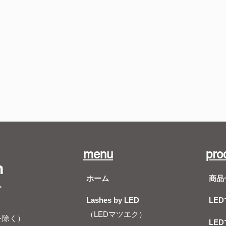
menu
pro
m
ホーム
商品
ム
Lashes by LED
LE
（LEDマツエク）
を除く）
LE