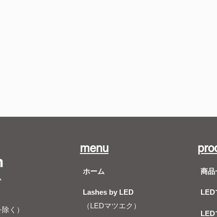
menu
pro
m
ホーム
商品
ム
Lashes by LED
LE
（LEDマツエク）
を除く）
LE