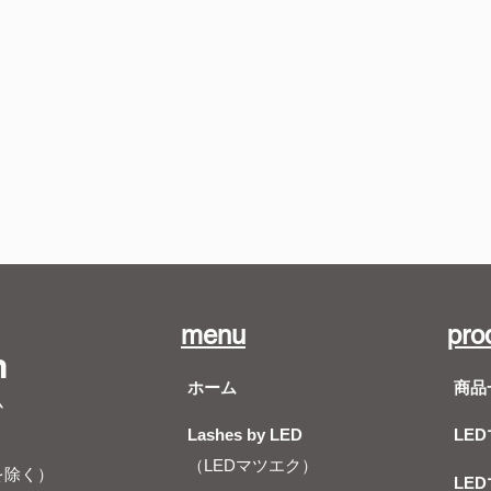
menu
pro
m
ホーム
商品
ム
Lashes by LED
LE
（LEDマツエク）
を除く）
LE