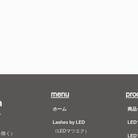
menu
pro
m
ホーム
商品
ム
Lashes by LED
LE
（LEDマツエク）
を除く）
LE