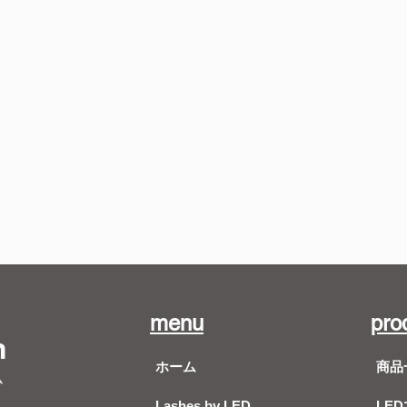
menu
pro
m
ホーム
商品
ム
Lashes by LED
LE