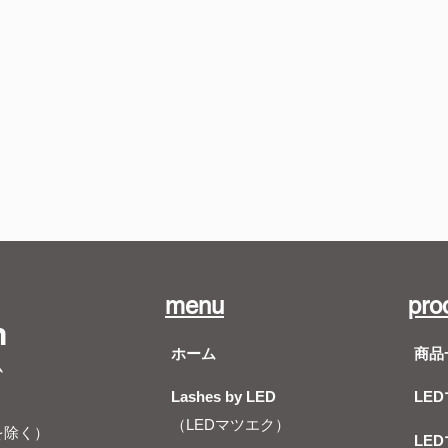
menu
pro
m
ホーム
商品
ム
Lashes by LED
LE
（LEDマツエク）
を除く）
LE