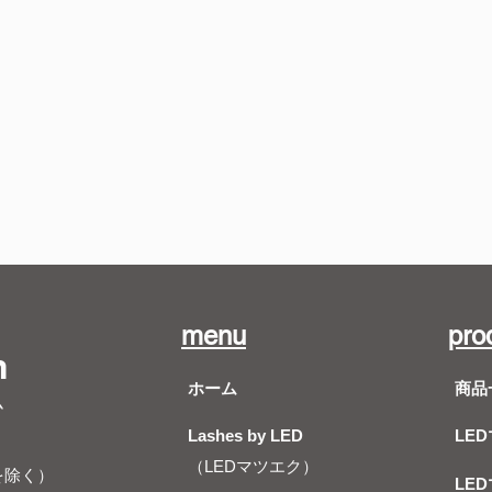
menu
pro
m
ホーム
商品
ム
Lashes by LED
LE
（LEDマツエク）
を除く）
LE