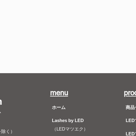
menu
pro
m
ホーム
商品
ム
Lashes by LED
LE
（LEDマツエク）
を除く）
LE