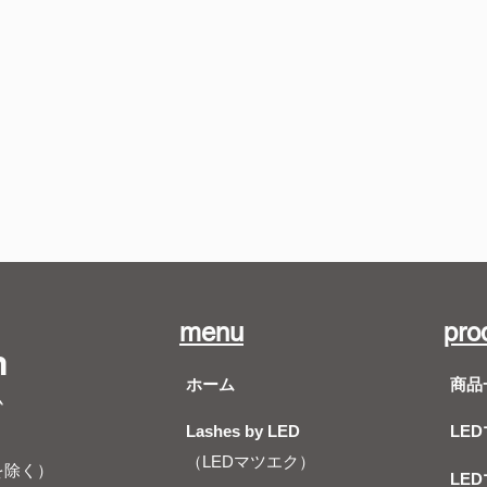
menu
pro
m
ホーム
商品
ム
Lashes by LED
LE
（LEDマツエク）
を除く）
LE